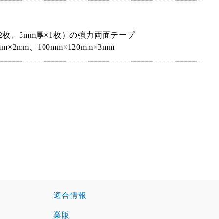
2枚、3mm厚×1枚）の強力両面テープ
m×2mm、100mm×120mm×3mm
適合情報
業販