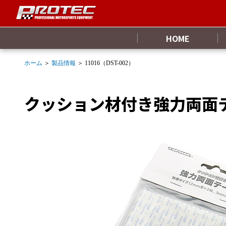
HOME
ホーム
＞
製品情報
＞ 11016（DST-002）
クッション材付き強力両面テープ 