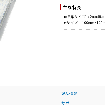
主な特長
●特厚タイプ（2mm厚×
●サイズ：100mm×120m
製品情報
サポート