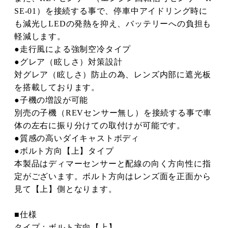
SE-01）を接続する事で、停車中アイドリング時に
も減光しLEDの発熱を抑え、バッテリーへの負担も
軽減します。
●走行風による強制空冷タイプ
●グレア（眩しさ）対策設計
対グレア（眩しさ）防止の為、レンズ内部に遮光板
を搭載しております。
●子機の増設が可能
別売の子機（REVセンサー無し）を接続する事で車
体の左右に振り分けての取付けが可能です。
●質感の高いダイキャストボディ
●ボルト方向【上】タイプ
本製品はディマーセンサーと配線の向く方向性に指
定がございます。ボルト方向はレンズ面を正面から
見て【上】側となります。
■仕様
タイプ：ボルト方向【上】