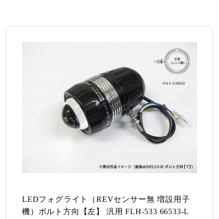
LEDフォグライト（REVセンサー無 増設用子
機）ボルト方向【左】 汎用 FLH-533 66533-L