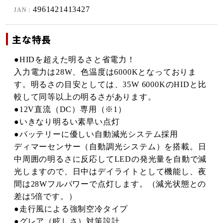
4961421413427
JAN：
主な特長
●HIDを超えた明るさと省電力！
入力電力は28W、色温度は6000Kとなっておりま
す。明るさの目安としては、35W 6000KのHIDと比
較して同等以上の明るさがあります。
●12V直流（DC）専用（※1）
●いきなり明るい素早い点灯
●バッテリーに優しい自動減光システム採用
ディマーセンサー（自動調光システム）を搭載。日
中周囲の明るさに反応してLEDの発光量を自動で減
光しますので、日中はデイライトとして機能し、夜
間は28Wフルパワーで点灯します。（減光状態との
差は5倍です。）
●走行風による強制空冷タイプ
●グレア（眩しさ）対策設計