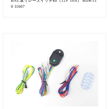
BAT.直リレースイッチkit（12V 10A） BDR-11
0 11607