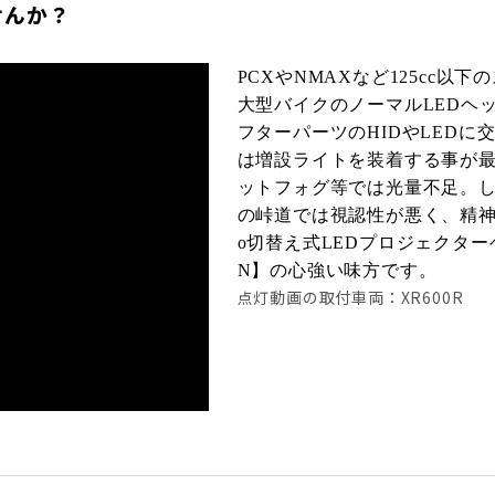
せんか？
PCXやNMAXなど125cc
大型バイクのノーマルLEDヘ
フターパーツのHIDやLED
は増設ライトを装着する事が
ットフォグ等では光量不足。し
の峠道では視認性が悪く、精神
o切替え式LEDプロジェクター
N】の心強い味方です。
点灯動画の取付車両：XR600R