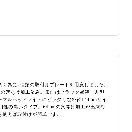
頂く為に2種類の取付けプレートを用意しました。
mmの穴あけ加工済み。表面はブラック塗装。丸型
マルヘッドライトにピッタリな外径144mmサイ
の汎用性の高いタイプ。64mmの穴開け加工が出来な
を使えば取付けが簡単です。