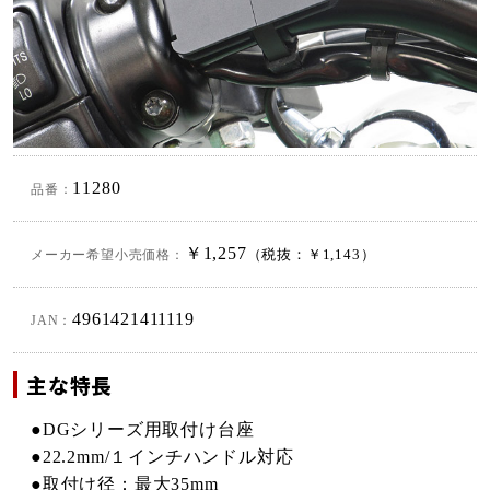
11280
品番：
￥1,257
メーカー希望小売価格：
（税抜：￥1,143）
4961421411119
JAN：
主な特長
●DGシリーズ用取付け台座
●22.2mm/１インチハンドル対応
●取付け径：最大35mm