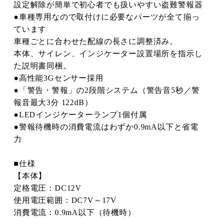
設定解除が簡単で初心者でも扱いやすい盗難警報器
●車種専用なので取付けに必要なパーツが全て揃っ
ています
車種ごとに合わせた配線の長さに調整済み。
本体、サイレン、インジケーター設置場所を指示し
た説明書同梱。
●高性能3Gセンサー採用
●「警告・警報」の2段階システム（警告音5秒／警
報音最大3分 122dB）
●LEDインジケーターランプ1個付属
●警報待機時の消費電流はわずか0.9mA以下と省電
力
■仕様
【本体】
定格電圧：DC12V
使用電圧範囲：DC7V～17V
消費電流：0.9mA以下（待機時）