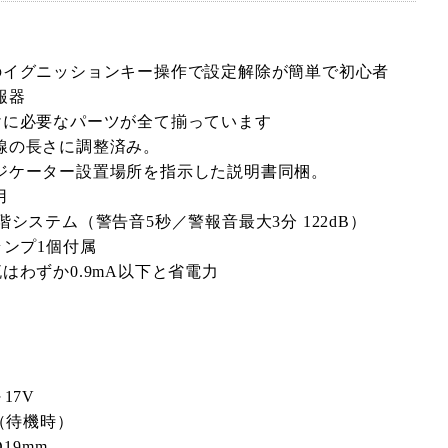
のイグニッションキー操作で設定解除が簡単で初心者
報器
けに必要なパーツが全て揃っています
線の長さに調整済み。
ジケーター設置場所を指示した説明書同梱。
用
システム（警告音5秒／警報音最大3分 122dB）
ランプ1個付属
はわずか0.9mA以下と省電力
17V
下（待機時）
19mm