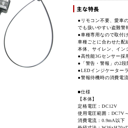
主な特長
●リモコン不要、愛車
でも扱いやすい盗難警
●車種専用なので取付
車種ごとに合わせた配
本体、サイレン、イン
●高性能3Gセンサー採
●「警告・警報」の2段階
●LEDインジケーター
●警報待機時の消費電流
■仕様
【本体】
定格電圧：DC12V
使用電圧範囲：DC7V～
消費電流：0.9mA以
外径寸法：W36×H70×D