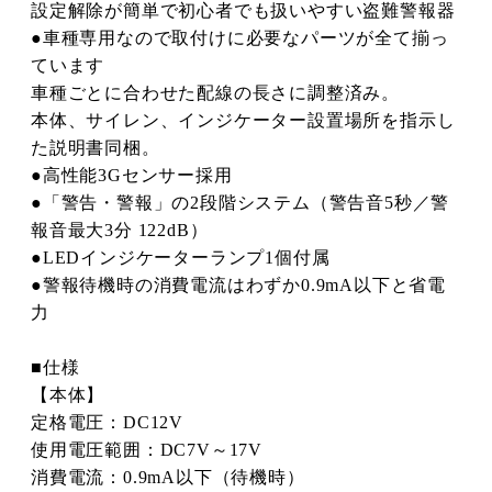
設定解除が簡単で初心者でも扱いやすい盗難警報器
●車種専用なので取付けに必要なパーツが全て揃っ
ています
車種ごとに合わせた配線の長さに調整済み。
本体、サイレン、インジケーター設置場所を指示し
た説明書同梱。
●高性能3Gセンサー採用
●「警告・警報」の2段階システム（警告音5秒／警
報音最大3分 122dB）
●LEDインジケーターランプ1個付属
●警報待機時の消費電流はわずか0.9mA以下と省電
力
■仕様
【本体】
定格電圧：DC12V
使用電圧範囲：DC7V～17V
消費電流：0.9mA以下（待機時）