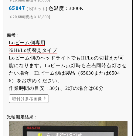
￥20,680[税抜￥18,800]
65047
色温度：3000K
[1灯キット]
￥20,680[税抜￥18,800]
Loビーム側専用
※Hi/Lo切替えタイプ
Loビーム側のヘッドライトでもHi/Loの切替えが可
能になります。Loビーム点灯時も左右同時点灯させ
たい場合、Hiビーム側は製品（65030または6504
6）をお求めください。
作業時間の目安：30分、2灯の場合は60分
取付け参考画像