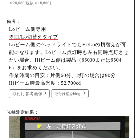
￥20,680[税抜￥18,800]
Loビーム側専用
※Hi/Lo切替えタイプ
Loビーム側のヘッドライトでもHi/Loの切替えが可
能になります。Loビーム点灯時も左右同時点灯させ
たい場合、Hiビーム側は製品（65030または6504
6）をお求めください。
作業時間の目安：片側60分、2灯の場合は90分
Hiビーム時最高光度：52,700cd
取付け参考画像
取付け紹介blog