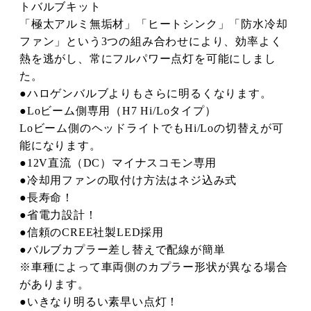
トバルブキット
「極太アルミ無垢材」「ヒートシンク」「防水冷却
ファン」という3つの組み合わせにより、効率よく
熱を逃がし、常にフルパワー点灯を可能にしまし
た。
●ハロゲンバルブよりもさらに明るくなります。
●Loビーム側専用（H7 Hi/Loタイプ）
Loビーム側のヘッドライトでもHi/Loの切替えが可
能になります。
●12V直流（DC）マイナスコモン専用
●冷却用ファンの取付け方法はネジ込み式
●長寿命！
●省電力設計！
●信頼のCREE社製LED採用
●バルブカプラー差し替えで配線が簡単
※車種によって車両側のカプラー形状が異なる場合
があります。
●いきなり明るい素早い点灯！