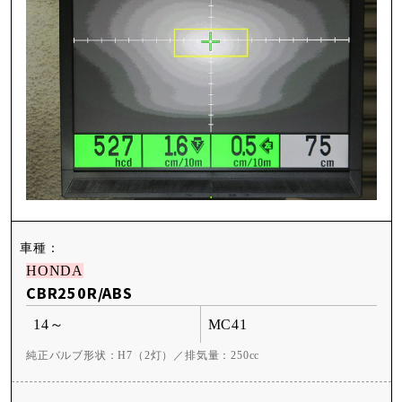
HONDA
CBR250R/ABS
14～
MC41
純正バルブ形状：H7（2灯）／排気量：250cc