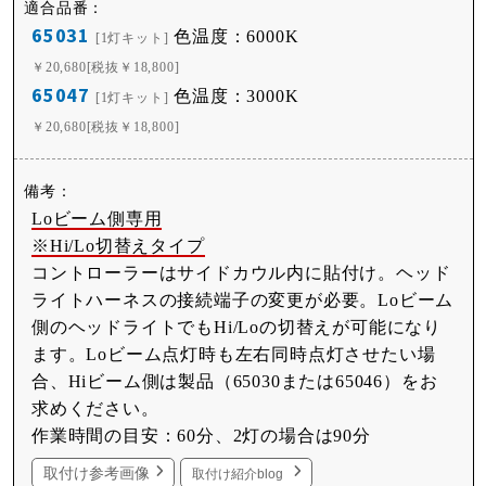
65031
色温度：6000K
[1灯キット]
￥20,680[税抜￥18,800]
65047
色温度：3000K
[1灯キット]
￥20,680[税抜￥18,800]
Loビーム側専用
※Hi/Lo切替えタイプ
コントローラーはサイドカウル内に貼付け。ヘッド
ライトハーネスの接続端子の変更が必要。Loビーム
側のヘッドライトでもHi/Loの切替えが可能になり
ます。Loビーム点灯時も左右同時点灯させたい場
合、Hiビーム側は製品（65030または65046）をお
求めください。
作業時間の目安：60分、2灯の場合は90分
取付け参考画像
取付け紹介blog