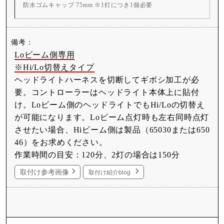
防水ゴムキャップ 75mm ※1灯につき1個必要
Loビーム側専用
※Hi/Lo切替えタイプ
ヘッドライトハーネスを切断してギボシ加工が必
要。コントローラーはヘッドライト本体上に貼付
け。Loビーム側のヘッドライトでもHi/Loの切替え
が可能になります。Loビーム点灯時も左右同時点灯
させたい場合、Hiビーム側は製品（65030または650
46）をお求めください。
作業時間の目安：120分、2灯の場合は150分
取付け参考画像
取付け紹介blog