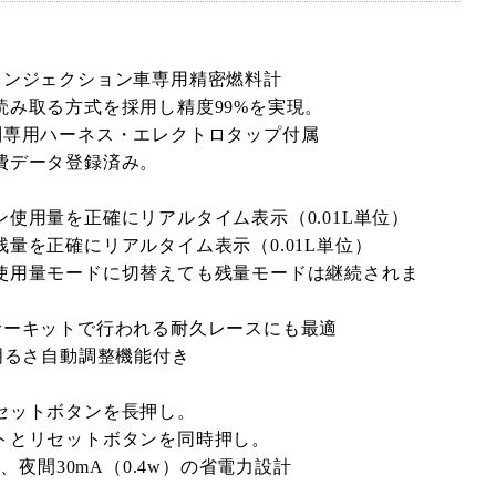
インジェクション車専用精密燃料計
読み取る方式を採用し精度99%を実現。
別専用ハーネス・エレクトロタップ付属
費データ登録済み。
使用量を正確にリアルタイム表示（0.01L単位）
量を正確にリアルタイム表示（0.01L単位）
使用量モードに切替えても残量モードは継続されま
サーキットで行われる耐久レースにも最適
明るさ自動調整機能付き
セットボタンを長押し。
トとリセットボタンを同時押し。
）、夜間30mA（0.4w）の省電力設計