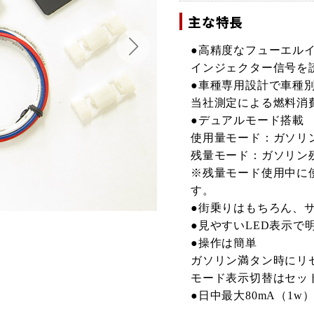
主な特長
●高精度なフューエル
インジェクター信号を
●車種専用設計で車種
当社測定による燃料消
●デュアルモード搭載
使用量モード：ガソリン
残量モード：ガソリン残
※残量モード使用中に
す。
●街乗りはもちろん、
●見やすいLED表示で
●操作は簡単
ガソリン満タン時にリ
モード表示切替はセッ
●日中最大80mA（1w