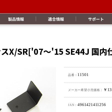
製品情報
適合情報
サポート
/SR['07～'15 SE44J 国内仕
11501
品番：
￥13
メーカー希望小売価格：
4961421411256
JAN：