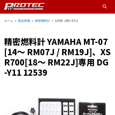
ホーム
＞
製品情報
＞
精密燃料計
＞ 12539（DG-Y11）
精密燃料計 YAMAHA MT-07
[14～ RM07J / RM19J]、XS
R700[18～ RM22J]専用 DG
-Y11 12539