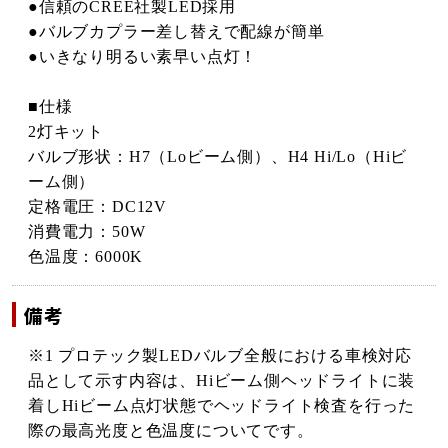
●信頼のCREE社製LED採用
●バルブカプラー差し替えで配線が簡単
●いきなり明るい素早い点灯！
■仕様
2灯キット
バルブ形状：H7（Loビーム側）、H4 Hi/Lo（Hiビ
ーム側）
定格電圧：DC12V
消費電力：50W
色温度：6000K
備考
※1 プロテック製LEDバルブ全般における車検対応
品として示す内容は、Hiビーム側ヘッドライトに装
着しHiビーム点灯状態でヘッドライト検査を行った
際の最高光度と色温度についてです。