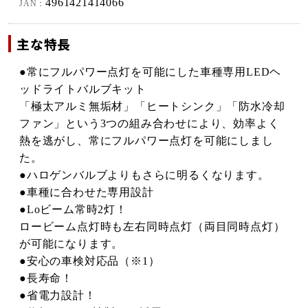
4961421414066
JAN：
主な特長
●常にフルパワー点灯を可能にした車種専用LEDヘ
ッドライトバルブキット
「極太アルミ無垢材」「ヒートシンク」「防水冷却
ファン」という3つの組み合わせにより、効率よく
熱を逃がし、常にフルパワー点灯を可能にしまし
た。
●ハロゲンバルブよりもさらに明るくなります。
●車種に合わせた専用設計
●Loビーム常時2灯！
ロービーム点灯時も左右同時点灯（両目同時点灯）
が可能になります。
●安心の車検対応品（※1）
●長寿命！
●省電力設計！