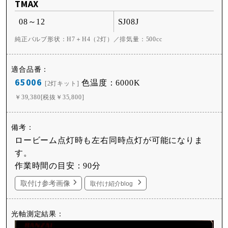
TMAX
08～12
SJ08J
純正バルブ形状：H7＋H4（2灯）／排気量：500cc
65006
色温度：6000K
[2灯キット]
￥39,380[税抜￥35,800]
ロービーム点灯時も左右同時点灯が可能になりま
す。
作業時間の目安：90分
取付け参考画像
取付け紹介blog